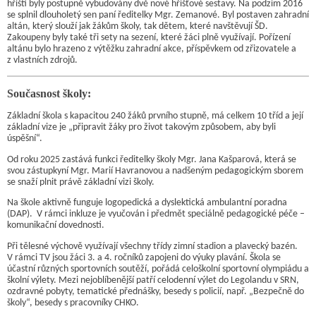
hřišti byly postupně vybudovány dvě nové hřišťové sestavy. Na podzim 2016
se splnil dlouholetý sen paní ředitelky Mgr. Zemanové. Byl postaven zahradní
altán, který slouží jak žákům školy, tak dětem, které navštěvují ŠD.
Zakoupeny byly také tři sety na sezení, které žáci plně využívají. Pořízení
altánu bylo hrazeno z výtěžku zahradní akce, příspěvkem od zřizovatele a
z vlastních zdrojů.
Současnost školy:
Základní škola s kapacitou 240 žáků prvního stupně, má celkem 10 tříd a její
základní vize je „připravit žáky pro život takovým způsobem, aby byli
úspěšní“.
Od roku 2025 zastává funkci ředitelky školy Mgr. Jana Kašparová, která se
svou zástupkyní Mgr. Marií Havranovou a nadšeným pedagogickým sborem
se snaží plnit právě základní vizi školy.
Na škole aktivně funguje logopedická a dyslektická ambulantní poradna
(DAP). V rámci inkluze je vyučován i předmět speciálně pedagogické péče –
komunikační dovednosti.
Při tělesné výchově využívají všechny třídy zimní stadion a plavecký bazén.
V rámci TV jsou žáci 3. a 4. ročníků zapojeni do výuky plavání. Škola se
účastní různých sportovních soutěží, pořádá celoškolní sportovní olympiádu a
školní výlety. Mezi nejoblíbenější patří celodenní výlet do Legolandu v SRN,
ozdravné pobyty, tematické přednášky, besedy s policií, např. „Bezpečně do
školy“, besedy s pracovníky CHKO.