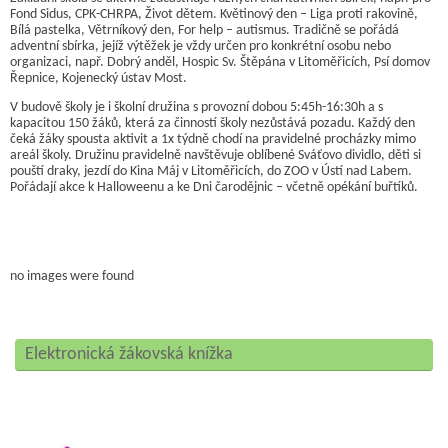
Fond Sidus, CPK-CHRPA, Život dětem. Květinový den – Liga proti rakovině,
Bílá pastelka, Větrníkový den, For help – autismus. Tradičně se pořádá
adventní sbírka, jejíž výtěžek je vždy určen pro konkrétní osobu nebo
organizaci, např. Dobrý anděl, Hospic Sv. Štěpána v Litoměřicích, Psí domov
Řepnice, Kojenecký ústav Most.
V budově školy je i školní družina s provozní dobou 5:45h-16:30h a s
kapacitou 150 žáků, která za činností školy nezůstává pozadu. Každý den
čeká žáky spousta aktivit a 1x týdně chodí na pravidelné procházky mimo
areál školy. Družinu pravidelně navštěvuje oblíbené Sváťovo dividlo, děti si
pouští draky, jezdí do Kina Máj v Litoměřicích, do ZOO v Ústí nad Labem.
Pořádají akce k Halloweenu a ke Dni čarodějnic – včetně opékání buřtíků.
no images were found
Elektronická žákovská knížka