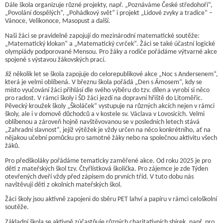
Dále škola organizuje různé projekty, např. „Poznáváme České středohoří“,
„Povolání dospělých“, „Pohádkový svět“ i projekt „Lidové zvyky a tradice“ –
Vánoce, Velikonoce, Masopust a další.
Naši žáci se pravidelně zapojují do mezinárodní matematické soutěže:
„Matematický klokan“ a „Matematický cvrček“. Žáci se také účastní logické
olympiády podporované Mensou. Pro žáky a rodiče pořádáme výtvarné akce
spojené s výstavou žákovských prací.
Již několik let se škola zapojuje do celorepublikové akce „Noc s Andersenem“,
která je velmi oblíbená. V březnu škola pořádá „Den s Ámosem“, kdy se
místo vyučování žáci přihlásí dle svého výběru do tzv. dílen a vyrobí si něco
pro radost. V rámci školy i ŠD žáci jezdí na dopravní hřiště do Litoměřic.
Pěvecký kroužek školy „Školáček“ vystupuje na různých akcích nejen v rámci
školy, ale i v domově důchodců a v kostele sv. Václava v Lovosicích. Velmi
oblíbenou a zároveň hojně navštěvovanou se v posledních letech stává
„Zahradní slavnost“, jejíž výtěžek je vždy určen na něco konkrétního, ať na
nějakou učební pomůcku pro samotné žáky nebo na společnou aktivitu všech
žáků.
Pro předškoláky pořádáme tematicky zaměřené akce. Od roku 2025 je pro
děti z mateřských škol tzv. Čtyřlístková školička. Pro zájemce je zde Týden
otevřených dveří vždy před zápisem do prvních tříd. V tuto dobu nás
navštěvují děti z okolních mateřských škol.
Žáci školy jsou aktivně zapojeni do sběru PET lahví a papíru v rámci celoškolní
soutěže.
Základní škola se aktivně zúčastňuje různých charitativních sbírek, např. pro