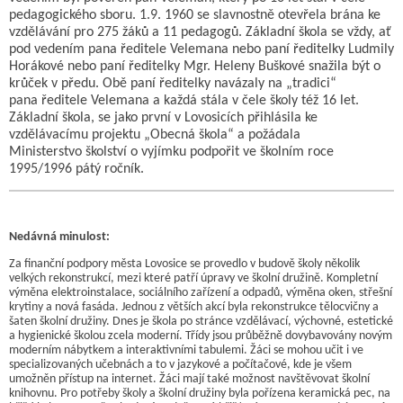
pedagogického sboru. 1.9. 1960 se slavnostně otevřela brána ke
vzdělávání pro 275 žáků a 11 pedagogů. Základní škola se vždy, ať
pod vedením pana ředitele Velemana nebo paní ředitelky Ludmily
Horákové nebo paní ředitelky Mgr. Heleny Buškové snažila být o
krůček v předu. Obě paní ředitelky navázaly na „tradici“
pana ředitele Velemana a každá stála v čele školy též 16 let.
Základní škola, se jako první v Lovosicích přihlásila ke
vzdělávacímu projektu „Obecná škola“ a požádala
Ministerstvo školství o vyjímku podpořit ve školním roce
1995/1996 pátý ročník.
Nedávná minulost:
Za finanční podpory města Lovosice se provedlo v budově školy několik
velkých rekonstrukcí, mezi které patří úpravy ve školní družině. Kompletní
výměna elektroinstalace, sociálního zařízení a odpadů, výměna oken, střešní
krytiny a nová fasáda. Jednou z větších akcí byla rekonstrukce tělocvičny a
šaten školní družiny. Dnes je škola po stránce vzdělávací, výchovné, estetické
a hygienické školou zcela moderní. Třídy jsou průběžně dovybavovány novým
moderním nábytkem a interaktivními tabulemi. Žáci se mohou učit i ve
specializovaných učebnách a to v jazykové a počítačové, kde je všem
umožněn přístup na internet. Žáci mají také možnost navštěvovat školní
knihovnu. Pro potřeby školy a školní družiny byla pořízena keramická pec, na