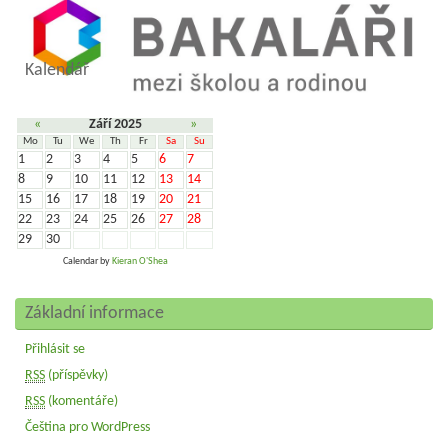
Kalendář
«
Září 2025
»
Mo
Tu
We
Th
Fr
Sa
Su
1
2
3
4
5
6
7
8
9
10
11
12
13
14
15
16
17
18
19
20
21
22
23
24
25
26
27
28
29
30
Calendar by
Kieran O'Shea
Základní informace
Přihlásit se
RSS
(příspěvky)
RSS
(komentáře)
Čeština pro WordPress