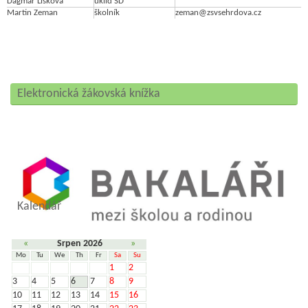
Dagmar Lišková
úklid ŠD
Martin Zeman
školník
zeman@zsvsehrdova.cz
Elektronická žákovská knížka
Kalendář
«
Srpen 2026
»
Mo
Tu
We
Th
Fr
Sa
Su
1
2
3
4
5
6
7
8
9
10
11
12
13
14
15
16