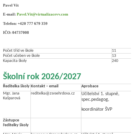
Pavel Vít
E-mail:
Pavel.Vit@virtualizacevv.com
Telefon: +420 777 679 359
IČO: 04737008
Počet tříd ve škole
11
Počet učeben ve škole
13
Kapacita školy
240
Školní rok 2026/2027
Ředitelka školy
Kontakt – email
Aprobace
Mgr. Jana
reditelka@zsvsehrdova.cz
Učitelství 1. stupně,
Kašparová
spec.pedagog,
koordinátor ŠVP
Zástupce
ředitelky školy