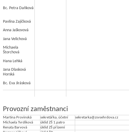
Bc. Petra Daňková
Pavlína Zajíčková
Anna Jaškovová
Jana Velichová
Michaela
Štorchová
Hana Lehká
Jana Dlasková
Horská
Bc. Eva Jirásková
Provozní zaměstnanci
Martina Provinská
sekretářka, účetní
sekretarka@zsvsehrdova.cz
Michaela Tvrdíková
úklid ZŠ 1.patro
Renata Barvová
úklid ZŠ přízemí