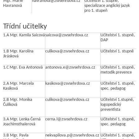
Mgr. Marie
havranova@zsvsehrdova.cz
Učitelství 1. stupně,
Havranová
specializace anglický jazyk
pro 1. stupeň
Třídní učitelky
1.A Mgr. Kamila Saicová
saicova@zsvsehrdova.cz
Učitelství 1. stupně,
DAP
1.B Mgr. Karolína
culikova@zsvsehrdova.cz
Učitelství 1. stupně
Jirásková
1.C Mgr. Eva Antonová
antonova.e@zsvsehrdova.cz
Učitelství 1. stupně,
metodik prevence
2.A Mgr. Marcela
kasikova@zsvsehrdova.cz
Učitelství 1. stupně,
Kasíková
spec. pedagog
2.B Mgr. Monika
culikova@zsvsehrdova.cz
Učitelství 1.stupně,
Čulíková
logopedický
preventista
3.A Mgr. Lenka Černá
cerna.l@zsvsehrdova.cz
Učitelství 1. stupně,
Joachimsthalerová
spec. pedagog
3.B Mgr. Pavla
nekvapilova.p@zsvsehrdova.cz
Učitelství 1. stupně,