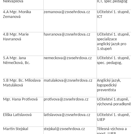
Nekvapilová
ICT, spec.pedagog
4.A Mgr. Monika
zemanova@zsvsehrdova.cz
Učitelství 1. stupně,
Zemanová
ICT
4.B Mgr. Marie
havranova@zsvsehrdova.cz
Učitelství 1. stupně,
Havranová
specializace
anglický jazyk pro
1.stupeň
5.A Mgr. Jana
nemeckova@zsvsehrdova.cz
Učitelství 1. stupně,
Němečková, Bc.
spec. pedagog,
5.B Mgr. Bc. Miloslava
matulakova@zsvsehrdova.cz
Anglický jazyk,
Matuláková
logopedický
preventista
Mgr. Hana Protivová
protivova@zsvsehrdova.cz
Učitelství 1.stupně,
výchovná poradkyně
Eliška Latislavová
latislavova@zsvsehrdova.cz
Učitelství 1. stupně,
UJEP
Martin Stejskal
stejskal@zsvsehrdova.cz
Tělesná výchova a
sport, UJEP