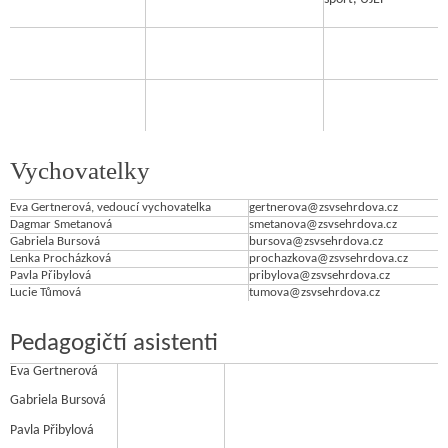
Vychovatelky
Eva Gertnerová, vedoucí vychovatelka
gertnerova@zsvsehrdova.cz
Dagmar Smetanová
smetanova@zsvsehrdova.cz
Gabriela Bursová
bursova@zsvsehrdova.cz
Lenka Procházková
prochazkova@zsvsehrdova.cz
Pavla Přibylová
pribylova@zsvsehrdova.cz
Lucie Tůmová
tumova@zsvsehrdova.cz
Pedagogičtí asistenti
Eva Gertnerová
Gabriela Bursová
Pavla Přibylová