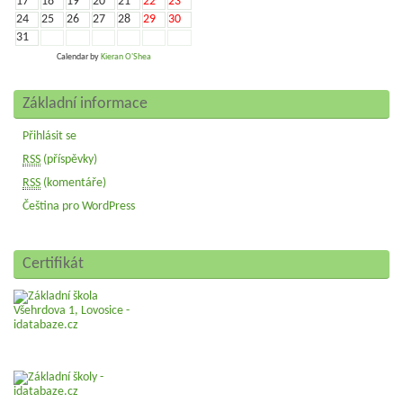
17
18
19
20
21
22
23
24
25
26
27
28
29
30
31
Calendar by
Kieran O'Shea
Základní informace
Přihlásit se
RSS
(příspěvky)
RSS
(komentáře)
Čeština pro WordPress
Certifikát