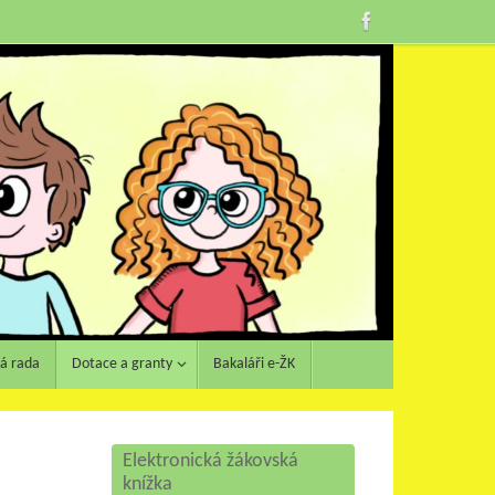
ká rada
Dotace a granty
Bakaláři e-ŽK
Elektronická žákovská
knížka