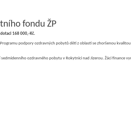
átního fondu ŽP
 dotaci 168 000,-Kč.
 z Programu podpory ozdravných pobytů dětí z oblastí se zhoršenou kvalitou
í sedmidenního ozdravného pobytu v Rokytnici nad Jizerou. Žáci finance vyu