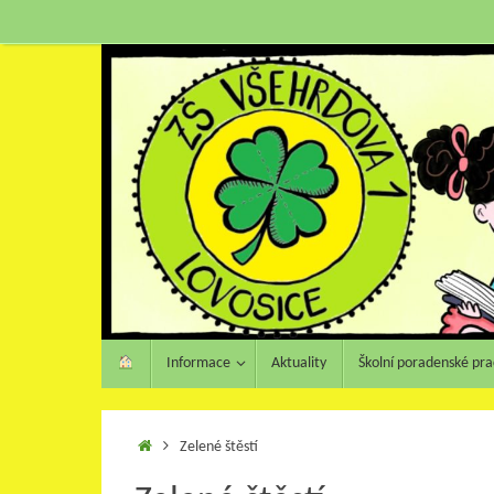
Informace
Aktuality
Školní poradenské pra
Zelené štěstí