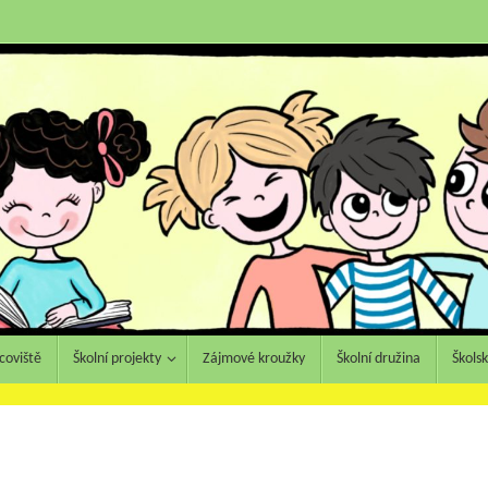
coviště
Školní projekty
Zájmové kroužky
Školní družina
Škols