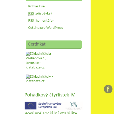
Přihlásit se
RSS
(příspěvky)
RSS
(komentáře)
Čeština pro WordPress
Certifikát
Pohádkový čtyřlístek IV.
Posílení sociální stability