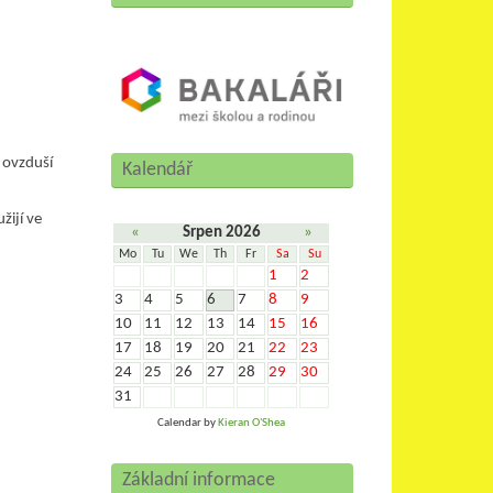
 ovzduší
Kalendář
žijí ve
«
Srpen 2026
»
Mo
Tu
We
Th
Fr
Sa
Su
1
2
3
4
5
6
7
8
9
10
11
12
13
14
15
16
17
18
19
20
21
22
23
24
25
26
27
28
29
30
31
Calendar by
Kieran O'Shea
Základní informace